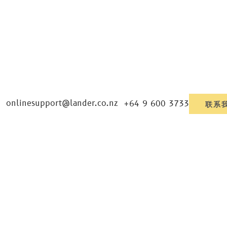
onlinesupport@lander.co.nz
+64 9 600 3733
联系