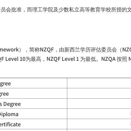
委员会批准，而理工学院及少数私立高等教育学校所授的
amework
），简称
NZQF
，由新西兰学历评估委员会（
NZ
F Level 10
为最高，
NZQF Level 1
为最低。
NZQA
按照
egree
gree
s Degree
Diploma
rtificate