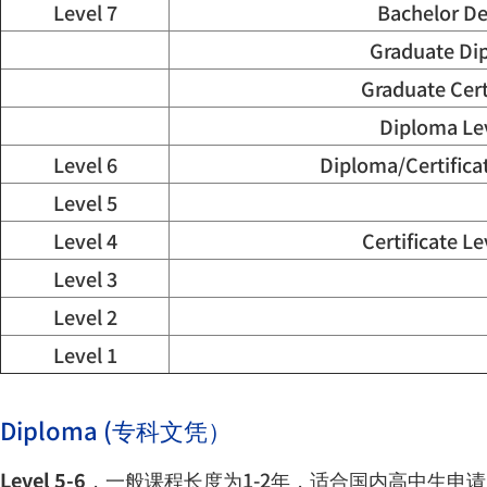
Level 7
Bachelor D
Graduate Di
Graduate Cert
Diploma Lev
Level 6
Diploma/Certificat
Level 5
Level 4
Certificate Le
Level 3
Level 2
Level 1
Diploma (
专科文凭）
Level 5-6
，一般课程长度为
1-2
年，适合国内高中生申请