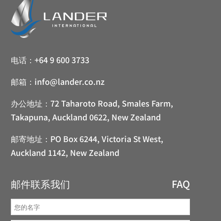
电话：
+64 9 600 3733
邮箱：
info@lander.co.nz
办公地址：
72 Taharoto Road, Smales Farm,
Takapuna, Auckland 0622, New Zealand
邮寄地址：
PO Box 6244, Victoria St West,
Auckland 1142, New Zealand
邮件联系我们
FAQ