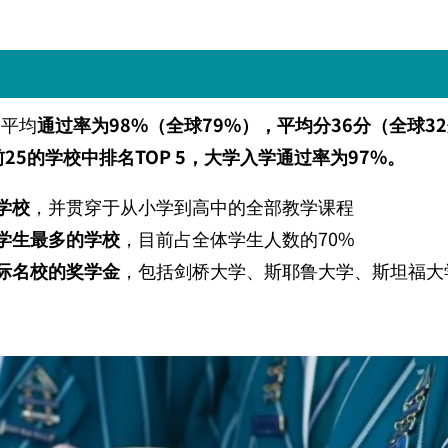
中平均
通过率为
98%
（全球
79%
），平均分
36
分（全球
32
前
25
的学校中排名
TOP 5
，大学入学通过率为
97%
。
学校
，并贯穿于从小学到高中的全部教学课程
学生最多的学校
，目前占全体学生人数的
70%
际名校的奖学金
，包括剑桥大学、斯耶鲁大学、斯坦福大