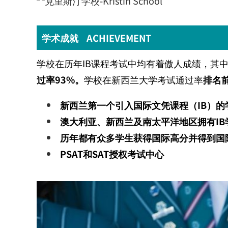
学术成就 ACHIEVEMENT
学校在历年
IB
课程考试中均有着傲人成绩，其
过率
93%
。
学校在新西兰大学考试通过率
排名
新西兰第一个引入国际文凭课程（
IB
）的
澳大利亚、新西兰及南太平洋地区拥有
IB
历年都有众多学生获得国际高分并得到国
PSAT
和
SAT
授权考试中心