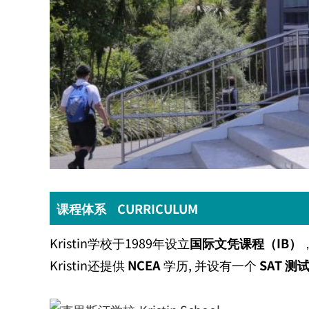
课程体系 CURRICULUM
Kristin
学校于
1989
年设立
国际文凭课程（
IB
）
Kristin
还提供
NCEA
学历
,
并设有一个
SAT
测