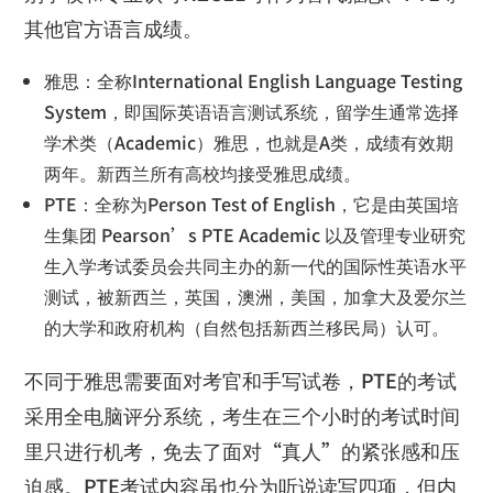
其他官方语言成绩。
雅思：全称
International English Language Testing
System
，即国际英语语言测试系统，留学生通常选择
学术类（
Academic
）雅思，也就是
A
类，成绩有效期
两年。新西兰所有高校均接受雅思成绩。
PTE
：全称为
Person Test of English
，它是由英国培
生集团
Pearson’s PTE Academic
以及管理专业研究
生入学考试委员会共同主办的新一代的国际性英语水平
测试，被新西兰，英国，澳洲，美国，加拿大及爱尔兰
的大学和政府机构（自然包括新西兰移民局）认可。
不同于雅思需要面对考官和手写试卷，
PTE
的考试
采用全电脑评分系统，考生在三个小时的考试时间
里只进行机考，免去了面对
“
真人
”
的紧张感和压
迫感。
PTE
考试内容虽也分为听说读写四项，但内