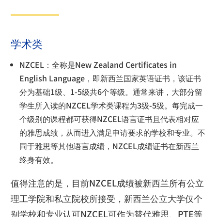
学术类
NZCEL
：全称是
New Zealand Certificates in
English Language
，即新西兰国家英语证书，该证书
分为基础
1
级、
1-5
级共
6
个等级。通常来讲，大部分留
学生所入读的
NZCEL
学术类课程为
3
级
-5
级。每完成一
个级别的课程都可获得
NZCEL
语言证书且代表相对应
的雅思成绩，从而进入满足申请要求的学校和专业。不
同于雅思等其他语言成绩，
NZCEL
成绩证书在新西兰
终身有效。
值得注意的是，目前
NZCEL
成绩被新西兰所有公立
理工学院和私立院校所接受，新西兰公立大学仅个
别学校和专业认可
NZCEL
可作为替代雅思、
PTE
等